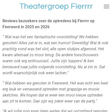
Theatergroep
Fierrrr
Ga
direct
naar
Reviews bezoekers over de optredens bij Fierrrr op
de
Feerwerd in 2025 en 2026
hoofdinhoud
" Wat was het een fantastische voorstelling! We hebben
genoten! Alles zat er in, wat een humor! Geweldig!
Wat ik ook
prachtig vond was het slot, alle open stukjes afgerond. Het
kwam allemaal zo mooi terug. De andere toeschouwers
waren ook erg enthousiast. Jullie zijn toppers! Ik ben
benieuwd naar jullie volgende voorstelling. Nu al zin in. Dat
wordt waarschijnlijk ook weer lachen."
" Wat hebben we genoten in Feerwerd. Het was echt een heel
erg leuk en verrassend optreden met grappige en mooie
sketches. We hopen dat er weer een mooi nieuw optreden
aan zit te komen. Dan zijn wij zeker weer van de partij."
"Ik wil jullie nog even laten weten dat wij ontzettend genoten